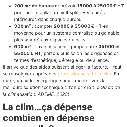
200 m² de bureaux
: prévoir
15
000 à 25
000
€ HT
pour une installation multisplit avec unités
intérieures dans chaque bureau.
300 m²
: compter
20
000 à 35
000
€ HT
en
moyenne pour un système centralisé ou gainable,
plus adapté aux espaces ouverts.
600 m²
: l’investissement grimpe entre
35
000 et
55
000
€ HT
, parfois plus selon les exigences en
termes d’esthétique, d’énergie ou de silence.
Il arrive que des aides puissent alléger la facture, il faut
se renseigner auprès des
professionnels de la clim
. En
outre, un audit énergétique peut orienter vers la
meilleure solution technique si l’on en croit le
Guide de
la climatisation, ADEME, 2023
).
La clim…ça dépense
combien en dépense